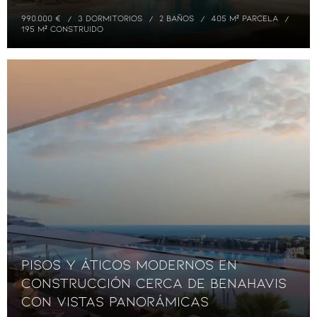
990.000 €
3 DORMITORIOS
2 BAÑOS
405 M² PARCELA
195 M² CONSTRUIDO
Pisos y áticos modernos en
construcción cerca de Benahavis
con vistas panorámicas