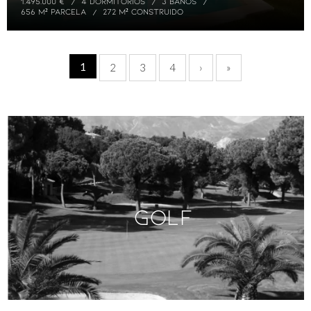
1.495.000 €
4 DORMITORIOS
3 BAÑOS
656 M² PARCELA
272 M² CONSTRUIDO
1
2
3
4
›
»
Golf