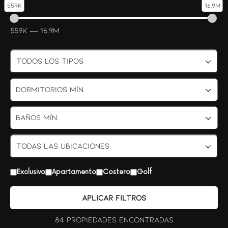
559K
16.9M
559K
—
16.9M
TODOS LOS TIPOS
TODAS LAS UBICACIONES
Exclusivo
Apartamento
Costero
Golf
Aplicar filtros
84 Propiedades encontradas