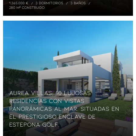
1.365.000 €
3 DORMITORIOS
3 BAÑOS
280 M² CONSTRUIDO
Aurea Villas: 10 lujosas
residencias con vistas
panorámicas al mar, situadas en
el prestigioso enclave de
Estepona Golf.