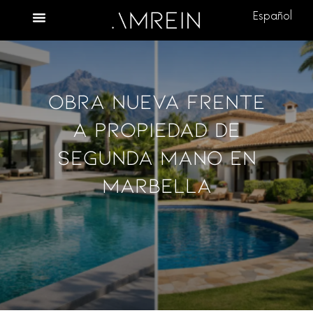
Español
Obra Nueva Frente
A Propiedad De
Segunda Mano En
Marbella