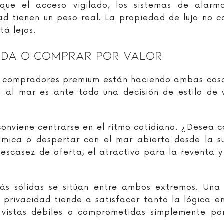
ue el acceso vigilado, los sistemas de alarma,
d tienen un peso real. La propiedad de lujo no co
tá lejos.
ida O Comprar Por Valor
os compradores premium están haciendo ambas cosa
s al mar es ante todo una decisión de estilo de v
n, conviene centrarse en el ritmo cotidiano. ¿Desea
mica o despertar con el mar abierto desde la sui
 escasez de oferta, el atractivo para la reventa
más sólidas se sitúan entre ambos extremos. Una v
 privacidad tiende a satisfacer tanto la lógica e
vistas débiles o comprometidas simplemente porq