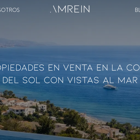
SOTROS
B
piedades En Venta En La C
Del Sol Con Vistas Al Mar