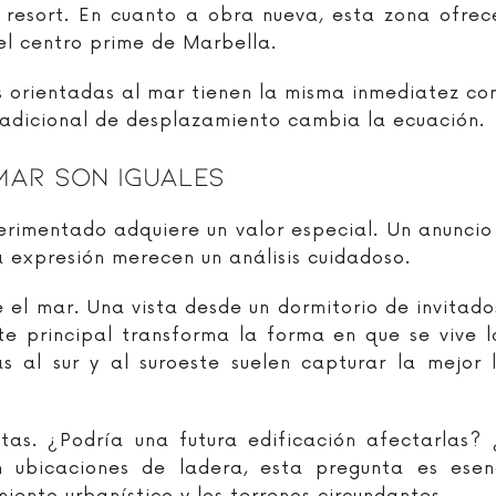
o resort. En cuanto a obra nueva, esta zona ofrec
l centro prime de Marbella.
 orientadas al mar tienen la misma inmediatez con
o adicional de desplazamiento cambia la ecuación.
Mar Son Iguales
rimentado adquiere un valor especial. Un anuncio
a expresión merecen un análisis cuidadoso.
 el mar. Una vista desde un dormitorio de invitad
uite principal transforma la forma en que se vive
as al sur y al suroeste suelen capturar la mejor 
stas. ¿Podría una futura edificación afectarlas?
En ubicaciones de ladera, esta pregunta es ese