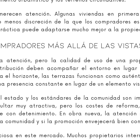
iento urbanístico y los terrenos circundantes.
 merecen atención. Algunas viviendas en primer
o menos discreción de la que los compradores e
práctica puede adaptarse mucho mejor a la propied
ompradores Más Allá De Las Vista
la atención, pero la calidad de uso de una p
stribución deben acompañar el entorno en lugar
 el horizonte, las terrazas funcionan como auténti
 una presencia constante en lugar de un elemento vi
 estado y los estándares de la comunidad son im
sultar muy atractiva, pero los costes de reforma
se con detenimiento. En obra nueva, la atención
 la comunidad y si la promoción envejecerá bien con
nciosa en este mercado. Muchos propietarios inte