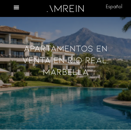
Español
Apartamentos En
Venta En Rio Real,
Marbella